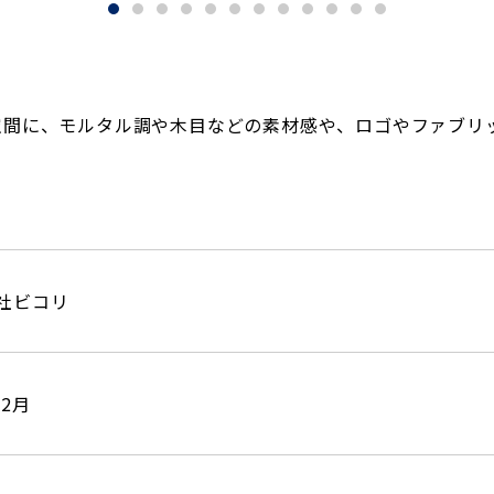
空間に、モルタル調や木目などの素材感や、ロゴやファブリ
社ビコリ
年
2
月